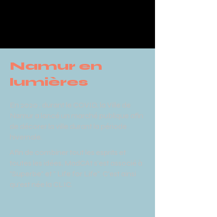
Namur en
lumières
En 2020 , durant le COVID, la Ville de
Namur a lancé un marché publique afin
de décorer la ville durant la période
hivernale.
Afin de combiner tout les esprits et
toutes les idées, MadCAt s'est associé à
"Superbe" et " Life for Life". C'est ainsi
qu'est née la CLIC.